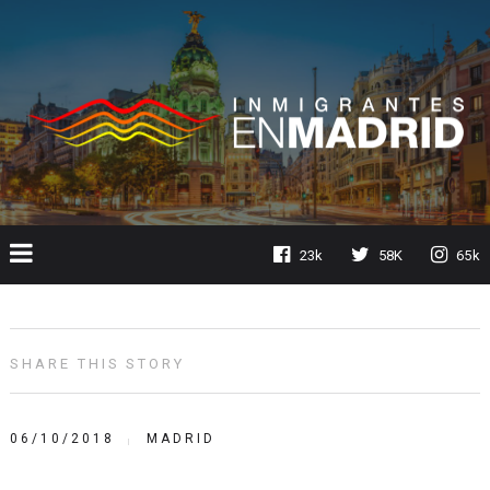
23k
58K
65k
SHARE THIS STORY
06/10/2018
MADRID