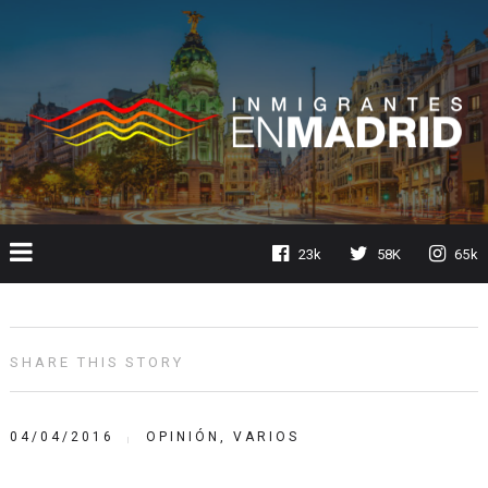
23k
58K
65k
SHARE THIS STORY
04/04/2016
OPINIÓN
,
VARIOS