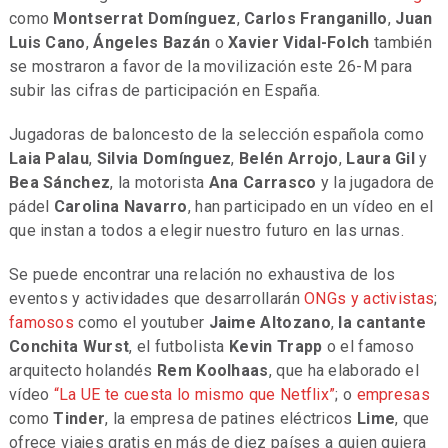
como
Montserrat Domínguez
,
Carlos Franganillo
,
Juan
Luis Cano
,
Ángeles Bazán
o
Xavier Vidal-Folch
también
se mostraron a favor de la movilización este 26-M para
subir las cifras de participación en España.
Jugadoras de baloncesto de la selección española como
Laia Palau
,
Silvia Domínguez
,
Belén Arrojo
,
Laura Gil
y
Bea Sánchez
, la motorista
Ana Carrasco
y la jugadora de
pádel
Carolina Navarro
, han participado en un vídeo en el
que instan a todos a elegir nuestro futuro en las urnas.
Se puede encontrar una relación no exhaustiva de los
eventos y actividades que desarrollarán
ONGs y activistas
;
famosos
como el youtuber
Jaime Altozano
,
la cantante
Conchita Wurst
, el futbolista
Kevin Trapp
o el famoso
arquitecto holandés
Rem Koolhaas
, que ha elaborado el
vídeo
“La UE te cuesta lo mismo que Netflix”
; o
empresas
como
Tinder
, la empresa de patines eléctricos
Lime
, que
ofrece viajes gratis en más de diez países a quien quiera