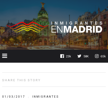
23k
58K
65k
SHARE THIS STORY
01/03/2017
INMIGRANTES