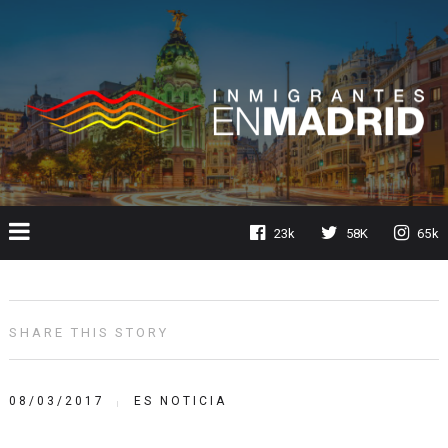
23k
58K
65k
SHARE THIS STORY
08/03/2017
ES NOTICIA