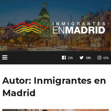
23k
58K
65k
Autor:
Inmigrantes en
Madrid