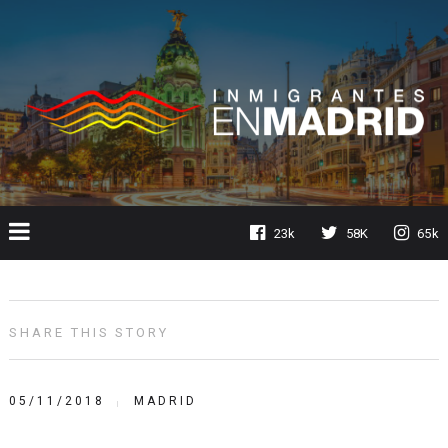
23k
58K
65k
SHARE THIS STORY
05/11/2018
MADRID