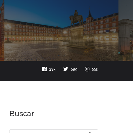
23k
58K
65k
Buscar