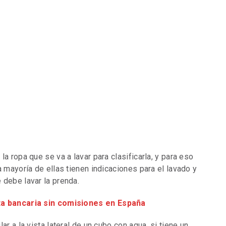
a ropa que se va a lavar para clasificarla, y para eso
a mayoría de ellas tienen indicaciones para el lavado y
 debe lavar la prenda.
ta bancaria sin comisiones en España
ar a la vista lateral de un cubo con agua, si tiene un