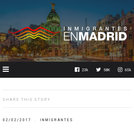
23k
58K
65k
SHARE THIS STORY
02/02/2017
INMIGRANTES