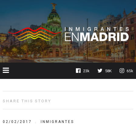
23k
58K
65k
SHARE THIS STORY
02/02/2017
INMIGRANTES