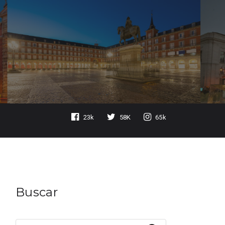
23k
58K
65k
Buscar