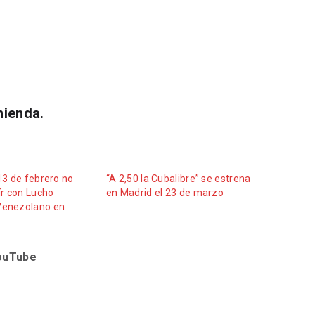
mienda.
13 de febrero no
“A 2,50 la Cubalibre” se estrena
ír con Lucho
en Madrid el 23 de marzo
Venezolano en
YouTube