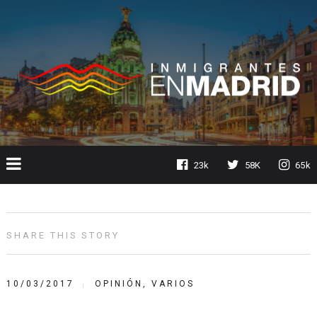
23k
58K
65k
SHARE THIS STORY
10/03/2017
OPINIÓN
,
VARIOS