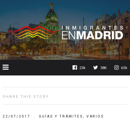
23k
58K
65k
SHARE THIS STORY
22/07/2017
GUÍAS Y TRÁMITES
,
VARIOS