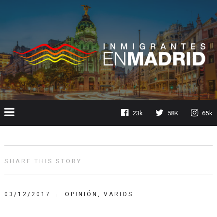
23k
58K
65k
SHARE THIS STORY
03/12/2017
OPINIÓN
,
VARIOS