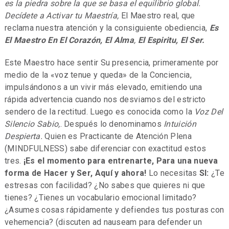
es la piedra sobre la que se basa el equilibrio global.
Decídete a Activar tu Maestría,
El Maestro real, que
reclama nuestra atención y la consiguiente obediencia,
Es
El Maestro En El Corazón, El Alma
,
El Espiritu, El Ser.
Este Maestro hace sentir Su presencia, primeramente por
medio de la «voz tenue y queda» de la Conciencia,
impulsándonos a un vivir más elevado, emitiendo una
rápida advertencia cuando nos desviamos del estricto
sendero de la rectitud. Luego es conocida como la
Voz Del
Silencio
Sabio,
. Después lo denominamos
Intuición
Despierta.
Quien es Practicante de Atención Plena
(MINDFULNESS) sabe diferenciar con exactitud estos
tres.
¡Es el momento para entrenarte, Para una nueva
forma de Hacer y Ser, Aquí y ahora!
Lo necesitas
SI:
¿Te
estresas con facilidad? ¿No sabes que quieres ni que
tienes? ¿Tienes un vocabulario emocional limitado?
¿Asumes cosas rápidamente y defiendes tus posturas con
vehemencia? (discuten ad nauseam para defender un