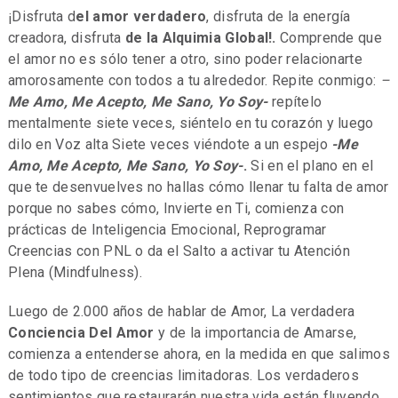
¡Disfruta d
el amor verdadero
, disfruta de la energía
creadora,
disfruta
de la Alquimia Global!.
Comprende que
el amor no es sólo tener a otro, sino poder relacionarte
amorosamente con todos a tu alrededor. Repite conmigo:
–
Me Amo, Me Acepto, Me Sano, Yo Soy-
repítelo
mentalmente siete veces, siéntelo en tu corazón y luego
dilo en Voz alta Siete veces viéndote a un espejo
-Me
Amo, Me Acepto, Me Sano, Yo Soy-
.
Si en el plano en el
que te desenvuelves no hallas cómo llenar tu falta de amor
porque no sabes cómo, Invierte en Ti, comienza con
prácticas de Inteligencia Emocional, Reprogramar
Creencias con PNL o da el Salto a activar tu Atención
Plena (Mindfulness).
Luego de 2.000 años de hablar de Amor, La verdadera
Conciencia Del Amor
y de la importancia de Amarse,
comienza a entenderse ahora, en la medida en que salimos
de todo tipo de creencias limitadoras. Los verdaderos
sentimientos que restaurarán nuestra vida están fluyendo