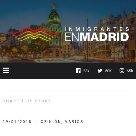
23k
58K
65k
SHARE THIS STORY
19/01/2018
OPINIÓN
,
VARIOS