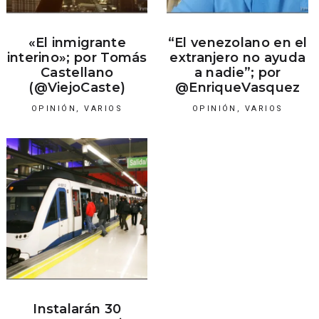
«El inmigrante
“El venezolano en el
interino»; por Tomás
extranjero no ayuda
Castellano
a nadie”; por
(@ViejoCaste)
@EnriqueVasquez
OPINIÓN
,
VARIOS
OPINIÓN
,
VARIOS
Instalarán 30