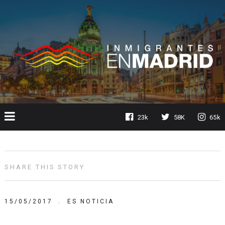
23k
58K
65k
SHARE THIS STORY
15/05/2017
ES NOTICIA