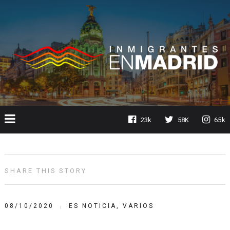
23k
58K
65k
SHARE THIS STORY
08/10/2020
ES NOTICIA
,
VARIOS