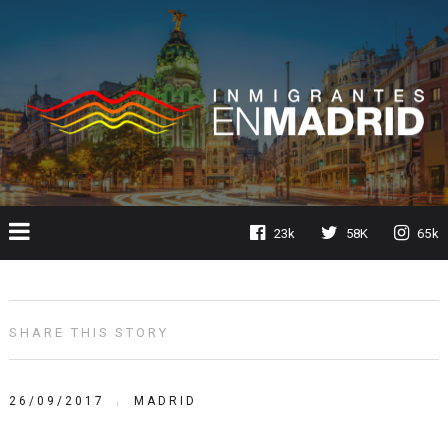
23k
58K
65k
SHARE THIS STORY
26/09/2017
MADRID