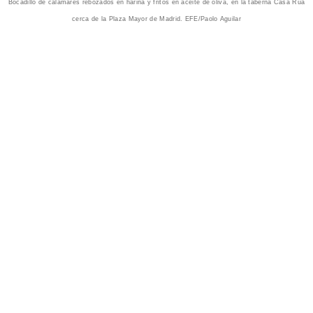
Bocadillo de calamares rebozados en harina y fritos en aceite de oliva, en la taberna Casa Rúa
cerca de la Plaza Mayor de Madrid. EFE/Paolo Aguilar