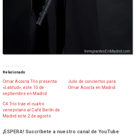
Relacionado
Omar Acosta Trío presenta
Julio de conciertos para
«Latitud», este 10 de
Omar Acosta en Madrid
septiembre en Madrid
C4 Trío trae el cuatro
venezolano al Café Berlín de
Madrid este 2 de agosto
¡ESPERA! Suscríbete a nuestro canal de YouTube