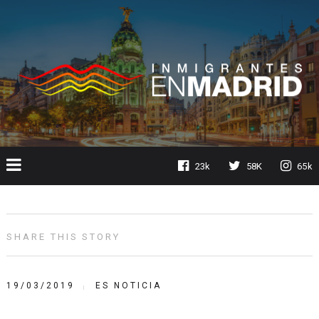
23k
58K
65k
SHARE THIS STORY
19/03/2019
ES NOTICIA