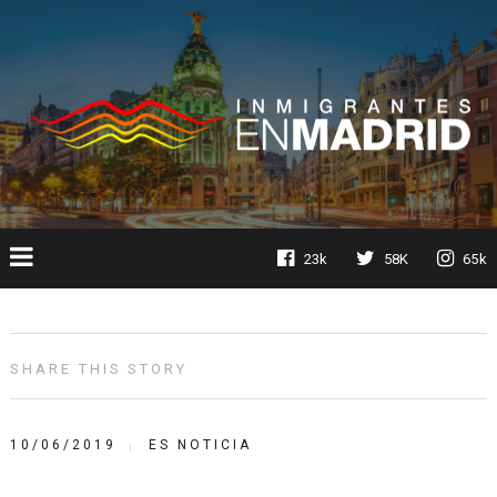
23k
58K
65k
SHARE THIS STORY
10/06/2019
ES NOTICIA