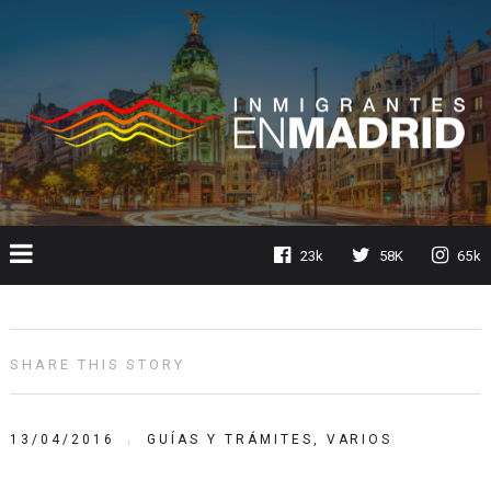
23k
58K
65k
SHARE THIS STORY
13/04/2016
GUÍAS Y TRÁMITES
,
VARIOS