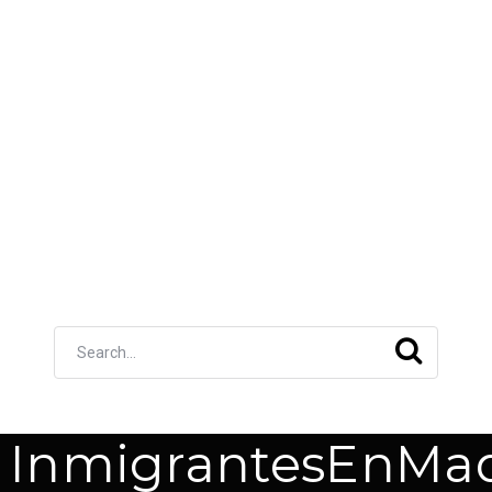
InmigrantesEnMad