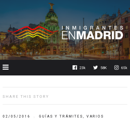
23k
58K
65k
SHARE THIS STORY
02/05/2016
GUÍAS Y TRÁMITES
,
VARIOS