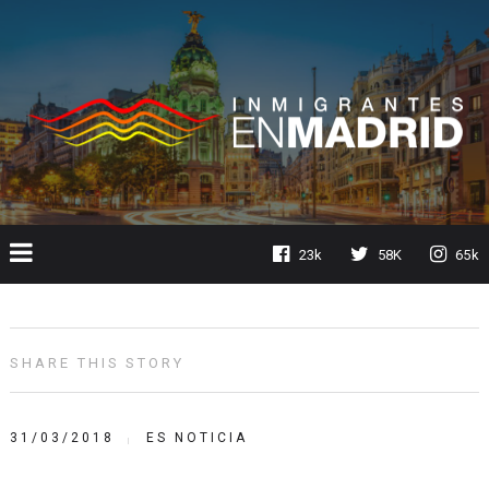
23k
58K
65k
SHARE THIS STORY
31/03/2018
ES NOTICIA