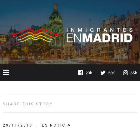
23k
58K
65k
SHARE THIS STORY
29/11/2017
ES NOTICIA