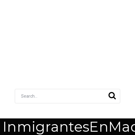
InmigrantesEnMad