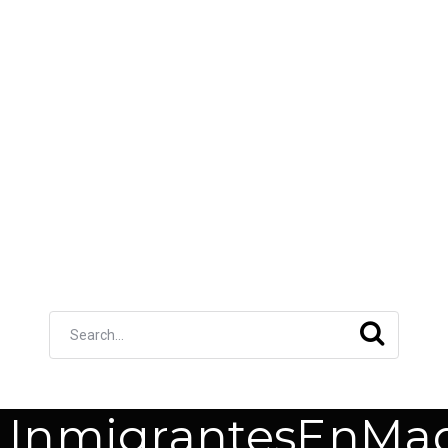
InmigrantesEnMad