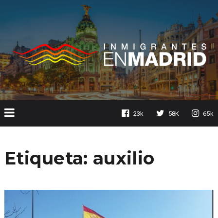
23k
58K
65k
Etiqueta:
auxilio