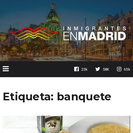
23k
58K
65k
Etiqueta:
banquete