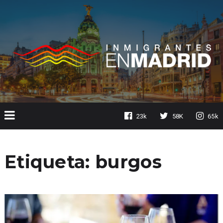
23k
58K
65k
Etiqueta:
burgos