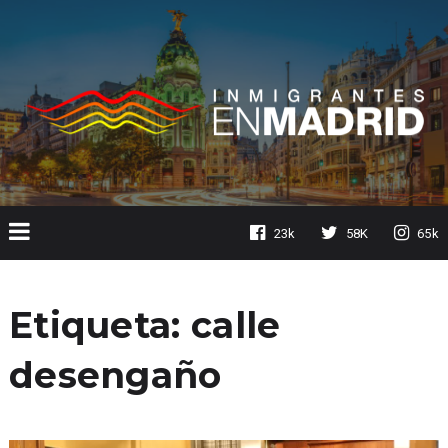
23k
58K
65k
Etiqueta:
calle
desengaño