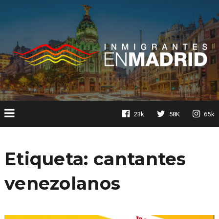
23k
58K
65k
Etiqueta:
cantantes
venezolanos