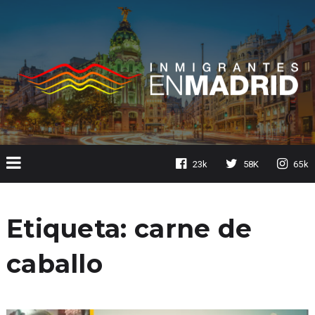
23k
58K
65k
Etiqueta:
carne de
caballo