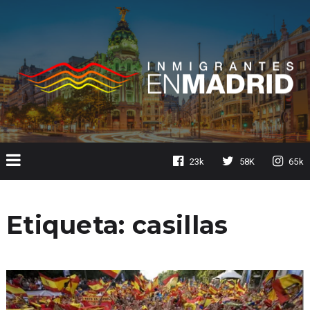
23k
58K
65k
Etiqueta:
casillas