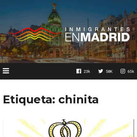
23k
58K
65k
Etiqueta:
chinita