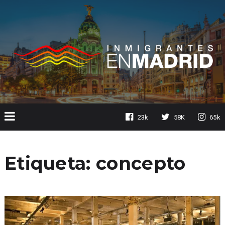
23k
58K
65k
Etiqueta:
concepto