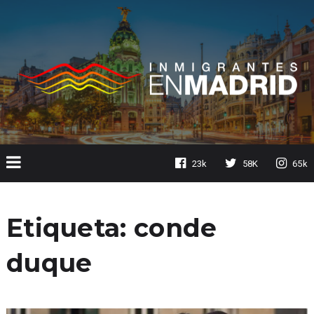
23k
58K
65k
Etiqueta:
conde
duque