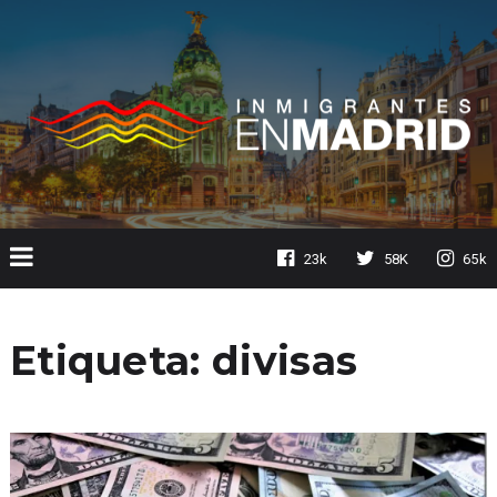
23k
58K
65k
Etiqueta:
divisas