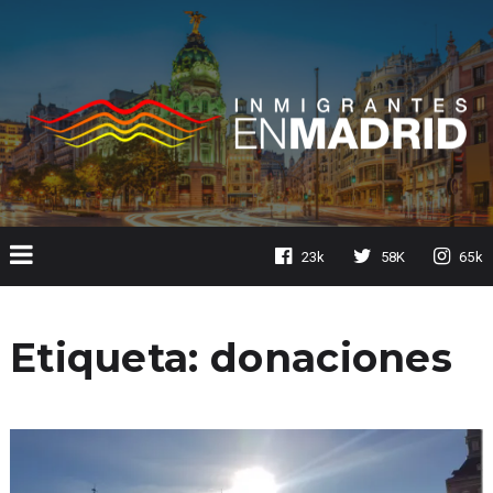
23k
58K
65k
Etiqueta:
donaciones