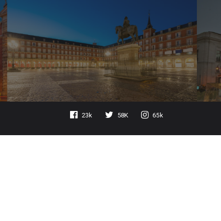
23k
58K
65k