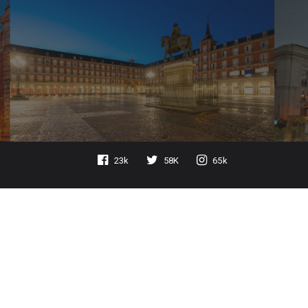
23k
58K
65k