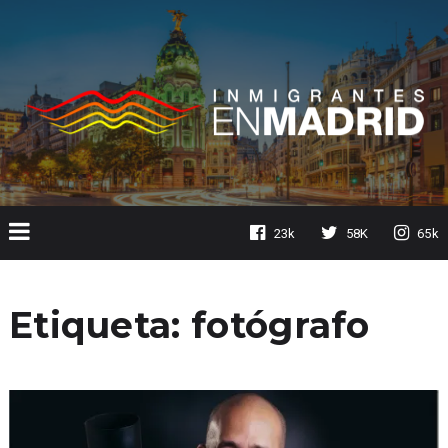
23k
58K
65k
Etiqueta:
fotógrafo