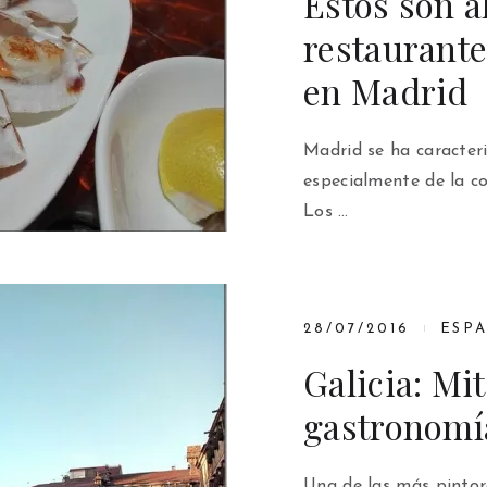
Estos son a
restaurante
en Madrid
Madrid se ha caracter
especialmente de la c
Los …
28/07/2016
ESP
Galicia: Mit
gastronomía
Una de las más pinto