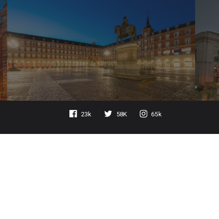
23k
58K
65k