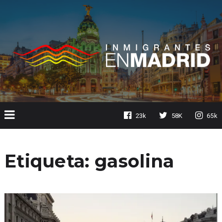
23k
58K
65k
Etiqueta:
gasolina