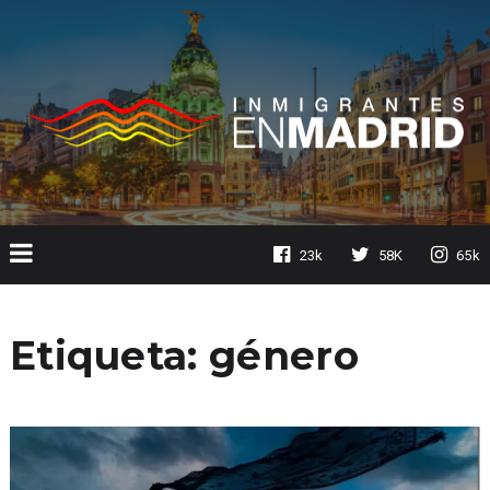
23k
58K
65k
Etiqueta:
género