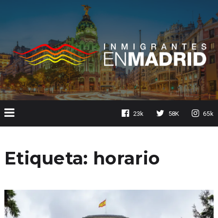
23k
58K
65k
Etiqueta:
horario