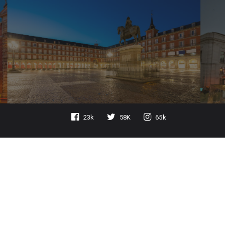
23k
58K
65k