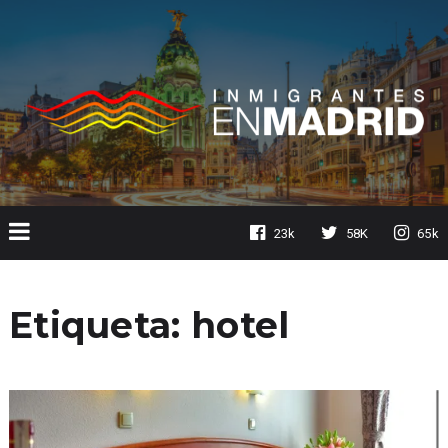
23k
58K
65k
Etiqueta:
hotel