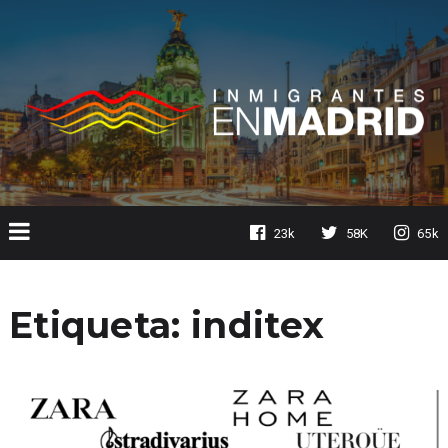
23k
58K
65k
Etiqueta:
inditex