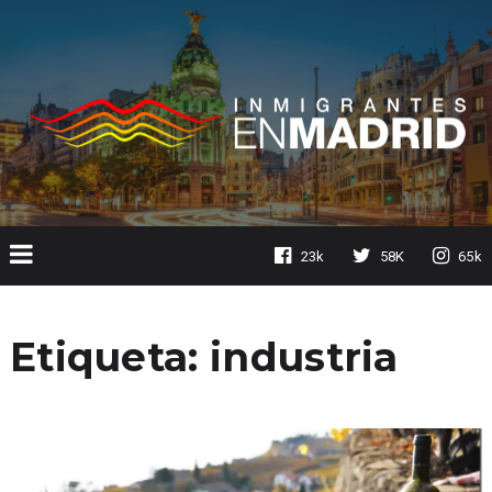
23k
58K
65k
Etiqueta:
industria