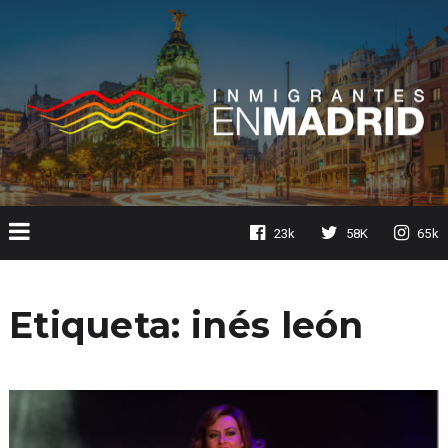
23k
58K
65k
Etiqueta:
inés león