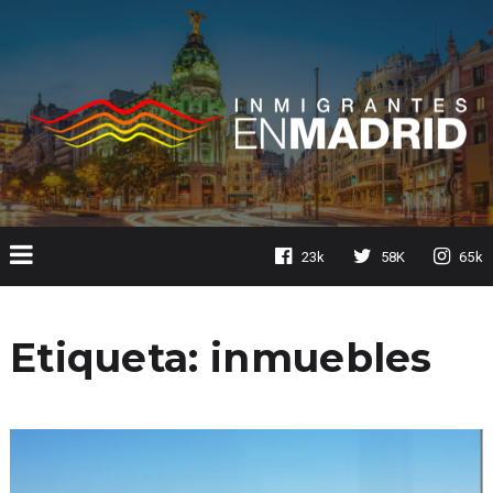
23k
58K
65k
Etiqueta:
inmuebles